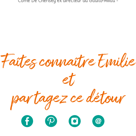
Côme De Chérisey ex directeur du Gault&Millau -
Faîtes connaître Emilie
et
partagez ce détour